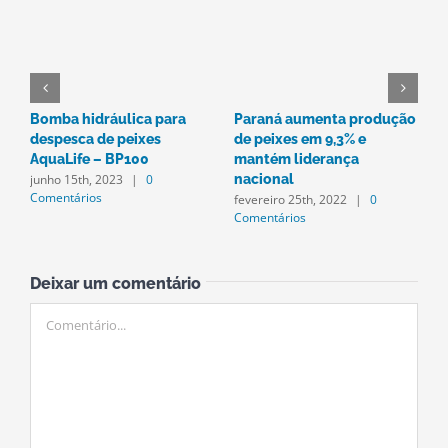
Bomba hidráulica para
Paraná aumenta produção
P
despesca de peixes
de peixes em 9,3% e
a
AquaLife – BP100
mantém liderança
e
junho 15th, 2023
|
0
nacional
a
Comentários
fevereiro 25th, 2022
|
0
a
Comentários
C
Deixar um comentário
Comentário