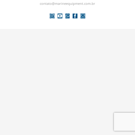
contato@marineequipment.com.br
Instagram
YouTube
WhatsApp
Facebook
E-
mail