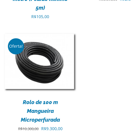
preço
5m)
origin
R$
105,00
era:
R$3.0
Oferta!
Rolo de 100 m
Mangueira
Microperfurada
O
O
R$
9.300,00
R$
10.300,00