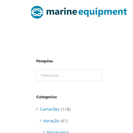
Ir
para
o
conteúdo
Pesquisa
DETALHES
Categorias
Camarões
(118)
Aeração
(61)
Mangueira