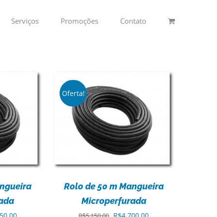
Serviços
Promoções
Contato
Oferta!
ES
ngueira
Rolo de 50 m Mangueira
rada
Microperfurada
O
O
O
50,00
R$
4.700,00
R$
5.150,00