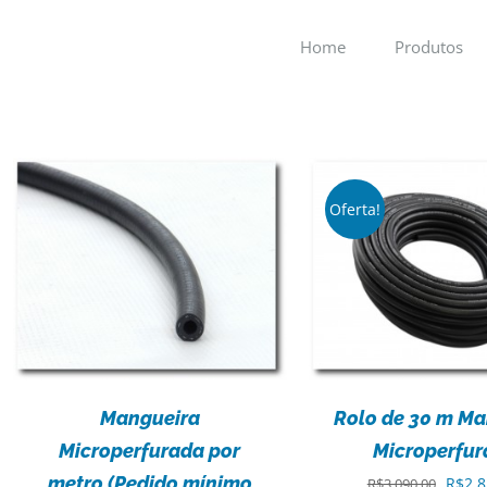
Home
Produtos
Oferta!
DETALHES
DETALH
Mangueira
Rolo de 30 m Ma
Microperfurada por
Microperfu
metro (Pedido mínimo
O
R$
2.8
R$
3.090,00