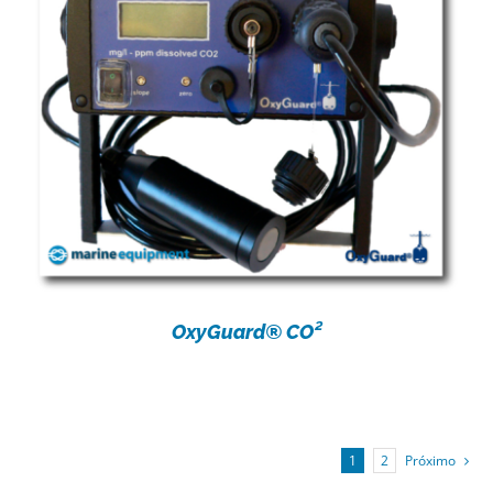
OxyGuard® CO²
1
2
Próximo