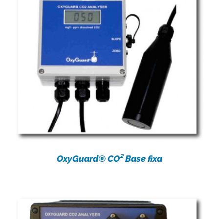
OxyGuard® CO² Base fixa