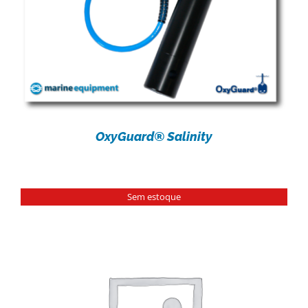
OxyGuard® Salinity
Sem estoque