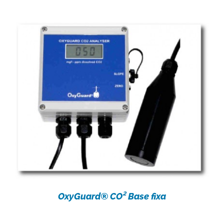
OxyGuard® CO² Base fixa