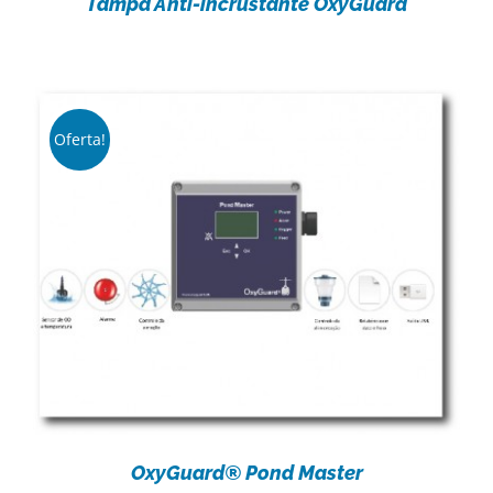
Tampa Anti-incrustante OxyGuard
Oferta!
OxyGuard® Pond Master