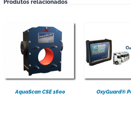
Produtos relacionados
DETALHES
DETALH
AquaScan CSE 1600
OxyGuard® Pa