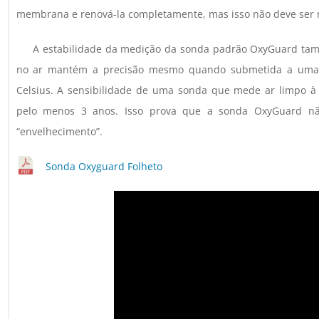
membrana e renová-la completamente, mas isso não deve ser n
A estabilidade da medição da sonda padrão OxyGuard tam
no ar mantém a precisão mesmo quando submetida a uma 
Celsius. A sensibilidade de uma sonda que mede ar limpo
pelo menos 3 anos. Isso prova que a sonda OxyGuard nã
“envelhecimento”.
Sonda Oxyguard Folheto