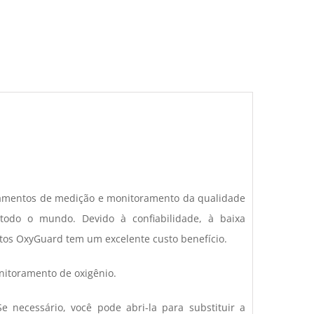
Oxigênio
e
Temperatura
quantidade
amentos de medição e monitoramento da qualidade
odo o mundo. Devido à confiabilidade, à baixa
os OxyGuard tem um excelente custo benefício.
itoramento de oxigênio.
cessário, você pode abri-la para substituir a