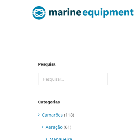
Ir
para
o
conteúdo
Pesquisa
Categorias
Camarões
(118)
Aeração
(61)
Mangueira