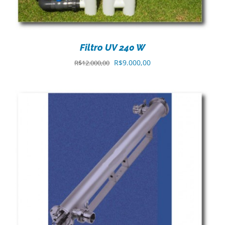
Filtro UV 240 W
O
O
R$
9.000,00
R$
12.000,00
preço
preço
original
atual
era:
é:
R$12.000,00.
R$9.000,00.