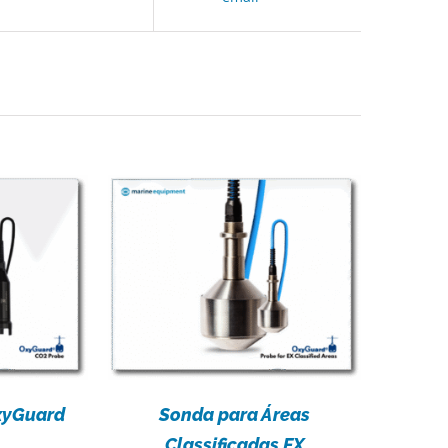
ES
xyGuard
Sonda para Áreas
Classificadas EX