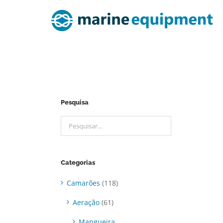
Ir
para
o
conteúdo
Pesquisa
Categorias
Camarões
(118)
Aeração
(61)
Mangueira